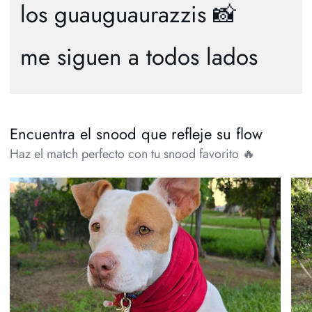
los guauguaurazzis 📸
me siguen a todos lados
Encuentra el snood que refleje su flow
Haz el match perfecto con tu snood favorito 🔥
Snood
Sno
Trendy
Tren
Rojo
Gris
❤️
🩶