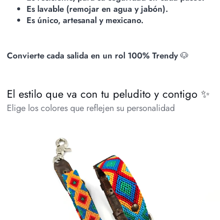
Es lavable (remojar en agua y jabón).
Es único, artesanal y mexicano.
Convierte cada salida en un rol 100% Trendy
🐶
El estilo que va con tu peludito y contigo ✨
Elige los colores que reflejen su personalidad
El
El
set
set
¡MÁS
¡MÁ
PERRÓN!
CHI