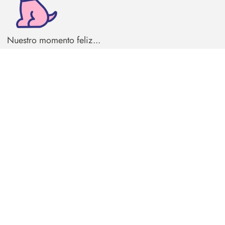
Nuestro momento feliz...
The Trendy Dogs es amor, estilo y ayuda real para
perritos que necesitan un hogar 🐶 🙏
Paseos felices, corazones agradecidos 🫶
Snoods
Contáctanos
Correas
Política de privacidad
Collares
Sets & Kits