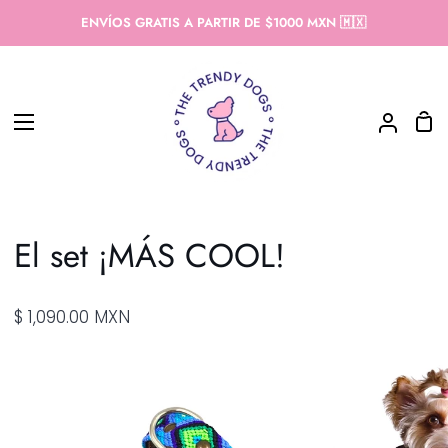
Ir
ENVÍOS GRATIS A PARTIR DE $1000 MXN 🇲🇽
directamente
al
contenido
Car
Mi
de
cuenta
com
El set ¡MÁS COOL!
$ 1,090.00 MXN